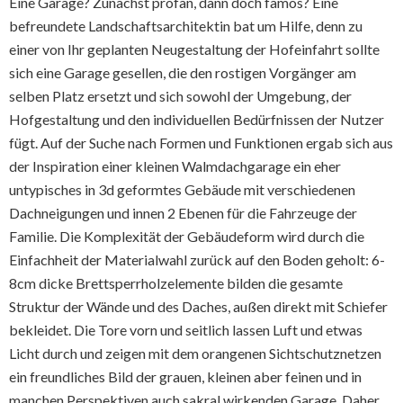
Eine Garage? Zunächst profan, dann doch famos? Eine
befreundete Landschaftsarchitektin bat um Hilfe, denn zu
einer von Ihr geplanten Neugestaltung der Hofeinfahrt sollte
sich eine Garage gesellen, die den rostigen Vorgänger am
selben Platz ersetzt und sich sowohl der Umgebung, der
Hofgestaltung und den individuellen Bedürfnissen der Nutzer
fügt. Auf der Suche nach Formen und Funktionen ergab sich aus
der Inspiration einer kleinen Walmdachgarage ein eher
untypisches in 3d geformtes Gebäude mit verschiedenen
Dachneigungen und innen 2 Ebenen für die Fahrzeuge der
Familie. Die Komplexität der Gebäudeform wird durch die
Einfachheit der Materialwahl zurück auf den Boden geholt: 6-
8cm dicke Brettsperrholzelemente bilden die gesamte
Struktur der Wände und des Daches, außen direkt mit Schiefer
bekleidet. Die Tore vorn und seitlich lassen Luft und etwas
Licht durch und zeigen mit dem orangenen Sichtschutznetzen
ein freundliches Bild der grauen, kleinen aber feinen und in
manchen Perspektiven auch sakral wirkenden Garage. Daher