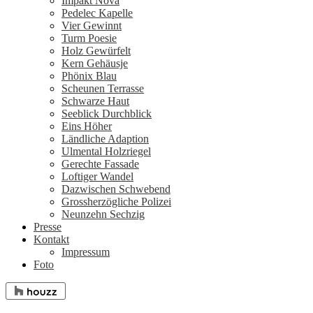
Impakt Nova
Pedelec Kapelle
Vier Gewinnt
Turm Poesie
Holz Gewürfelt
Kern Gehäusje
Phönix Blau
Scheunen Terrasse
Schwarze Haut
Seeblick Durchblick
Eins Höher
Ländliche Adaption
Ulmental Holzriegel
Gerechte Fassade
Loftiger Wandel
Dazwischen Schwebend
Grossherzögliche Polizei
Neunzehn Sechzig
Presse
Kontakt
Impressum
Foto