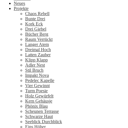
Neues
Projekte
Chaos Rebell
Bunte Drei
Kork Eck
Drei Giebel
Bücher Berg
Raum Verrückt
Langer Atem
Dreimal Hoch
Latten Zauber
Klipp Klapp
Adler Nest
Stil Bruch
Impakt Nova
Pedelec Kapelle
Vier Gewinnt
Turm Poesie
Holz Gewürfelt
Kern Gehäusje
Phönix Blau
Scheunen Terrasse
Schwarze Haut
Seeblick Durchblick
Eins Höher