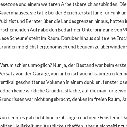
Lesezone und einem weiteren Arbeitsbereich anzubinden. Di
Bauernhauses, sie tätig bei der Berichterstattung für Funk u
Publizist und Berater über die Landesgrenzen hinaus, hatten 
erscheinenden Aufgabe den Bedarf der Unterbringung von 90
,Lese Scheune’ steht im Raum. Darüber hinaus sollte eine Ers
Gründen möglichst ergonomisch und bequem zu überwinden 
Warum schier unmöglich? Nun ja, der Bestand war beim erste
Versatz von der Garage, von unten schauend kaum zu erkennen,
vertikal geschnittenes Volumen in einem dunklen, fensterlos
Jedoch keine wirkliche Grundrissfläche, auf die man für gewöh
Grundrissen war nicht angebracht, denken im freien Raum, Ja
Nun denn, es gab Licht hineinzubringen und neue Fenster in D
sollten Helligkeit und Ausblicke schaffen, aber gleichzeitig z