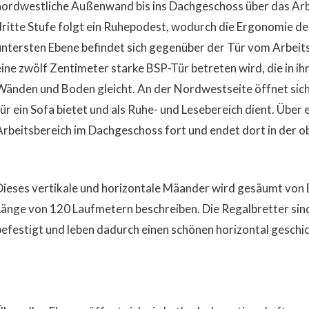
nordwestliche Außenwand bis ins Dachgeschoss über das Arbe
dritte Stufe folgt ein Ruhepodest, wodurch die Ergonomie de
untersten Ebene befindet sich gegenüber der Tür vom Arbei
eine zwölf Zentimeter starke BSP-Tür betreten wird, die in i
Wänden und Boden gleicht. An der Nordwestseite öffnet sic
ür ein Sofa bietet und als Ruhe- und Lesebereich dient. Über e
Arbeitsbereich im Dachgeschoss fort und endet dort in der 
Dieses vertikale und horizontale Mäander wird gesäumt von 
Länge von 120 Laufmetern beschreiben. Die Regalbretter si
befestigt und leben dadurch einen schönen horizontal gesch