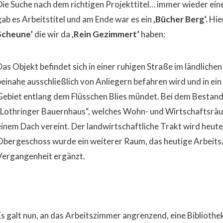
Die Suche nach dem richtigen Projekttitel… immer wieder ei
gab es Arbeitstitel und am Ende war es ein
,Bücher Berg’.
Hier
Scheune’
die wir da
,Rein Gezimmert’
haben:
Das Objekt befindet sich in einer ruhigen Straße im ländlich
beinahe ausschließlich von Anliegern befahren wird und in ein
Gebiet entlang dem Flüsschen Blies mündet. Bei dem Bestand h
„Lothringer Bauernhaus“, welches Wohn- und Wirtschaftsräum
einem Dach vereint. Der landwirtschaftliche Trakt wird heute
Obergeschoss wurde ein weiterer Raum, das heutige Arbeits
Vergangenheit ergänzt.
Es galt nun, an das Arbeitszimmer angrenzend, eine Biblioth