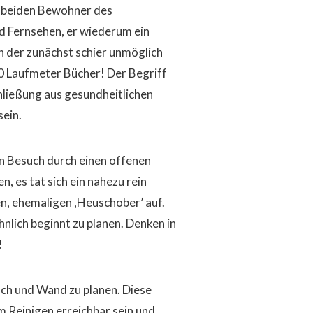
e beiden Bewohner des
nd Fernsehen, er wiederum ein
in der zunächst schier unmöglich
 Laufmeter Bücher! Der Begriff
chließung aus gesundheitlichen
sein.
n Besuch durch einen offenen
 es tat sich ein nahezu rein
en, ehemaligen ,Heuschober’ auf.
nlich beginnt zu planen. Denken in
!
ach und Wand zu planen. Diese
um Reinigen erreichbar sein und