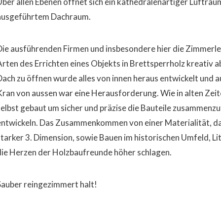
Über allen Ebenen öffnet sich ein kathedralenartiger Luftrau
ausgeführtem Dachraum.
Die ausführenden Firmen und insbesondere hier die Zimmerle
Arten des Errichten eines Objekts in Brettsperrholz kreativ
Dach zu öffnen wurde alles von innen heraus entwickelt und 
Kran von aussen war eine Herausforderung. Wie in alten Zei
selbst gebaut um sicher und präzise die Bauteile zusammenzu
entwickeln. Das Zusammenkommen von einer Materialität, d
starker 3. Dimension, sowie Bauen im historischen Umfeld, Lit
die Herzen der Holzbaufreunde höher schlagen.
Sauber reingezimmert halt!