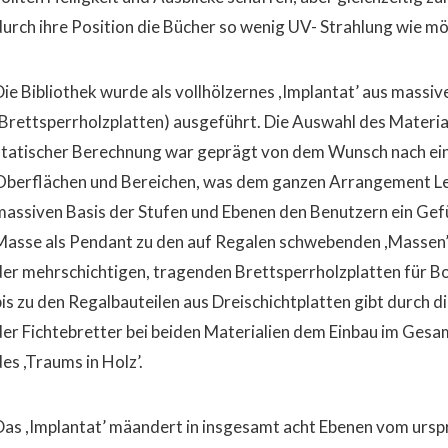
durch ihre Position die Bücher so wenig UV- Strahlung wie m
Die Bibliothek wurde als vollhölzernes ,Implantat’ aus massi
(Brettsperrholzplatten) ausgeführt. Die Auswahl des Materia
statischer Berechnung war geprägt von dem Wunsch nach ein
Oberflächen und Bereichen, was dem ganzen Arrangement Leic
massiven Basis der Stufen und Ebenen den Benutzern ein Gef
Masse als Pendant zu den auf Regalen schwebenden ,Massen’ v
der mehrschichtigen, tragenden Brettsperrholzplatten für B
bis zu den Regalbauteilen aus Dreischichtplatten gibt durch 
der Fichtebretter bei beiden Materialien dem Einbau im Ges
des ,Traums in Holz’.
Das ,Implantat’ mäandert in insgesamt acht Ebenen vom ursp