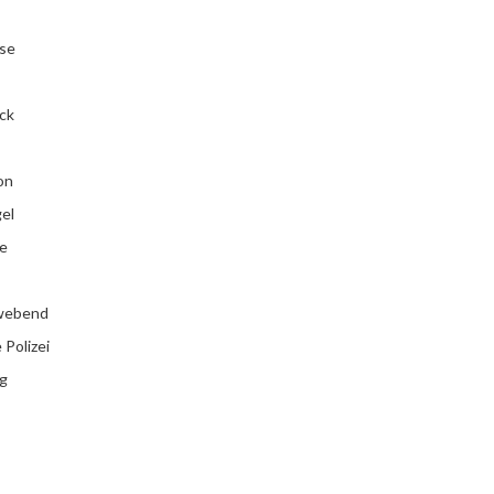
se
ck
on
el
e
webend
Polizei
g