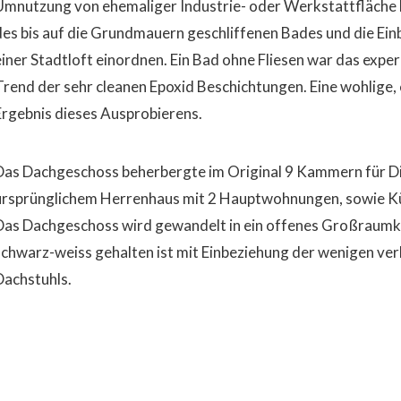
Umnutzung von ehemaliger Industrie- oder Werkstattfläche ha
des bis auf die Grundmauern geschliffenen Bades und die Ein
einer Stadtloft einordnen. Ein Bad ohne Fliesen war das experi
Trend der sehr cleanen Epoxid Beschichtungen. Eine wohlige, 
Ergebnis dieses Ausprobierens.
Das Dachgeschoss beherbergte im Original 9 Kammern für D
ursprünglichem Herrenhaus mit 2 Hauptwohnungen, sowie Küc
Das Dachgeschoss wird gewandelt in ein offenes Großraumk
schwarz-weiss gehalten ist mit Einbeziehung der wenigen ver
Dachstuhls.