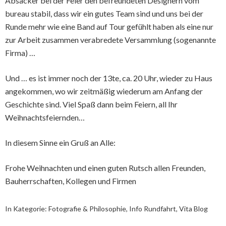
Absacker bei der Feier den befreundeten Designern vom
bureau stabil, dass wir ein gutes Team sind und uns bei der
Runde mehr wie eine Band auf Tour gefühlt haben als eine nur
zur Arbeit zusammen verabredete Versammlung (sogenannte
Firma) …
Und … es ist immer noch der 13te, ca. 20 Uhr, wieder zu Haus
angekommen, wo wir zeitmäßig wiederum am Anfang der
Geschichte sind. Viel Spaß dann beim Feiern, all Ihr
Weihnachtsfeiernden…
In diesem Sinne ein Gruß an Alle:
Frohe Weihnachten und einen guten Rutsch allen Freunden,
Bauherrschaften, Kollegen und Firmen
In Kategorie:
Fotografie & Philosophie
,
Info Rundfahrt
,
Vita Blog