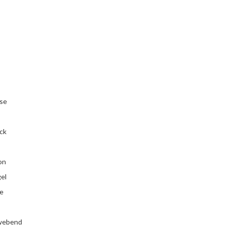
se
ck
on
el
e
webend