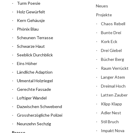
Turm Poesie
Neues
Holz Gewürfelt
Projekte
Kern Gehäusje
Chaos Rebell
Phönix Blau
Bunte Drei
Scheunen Terrasse
Kork Eck
Schwarze Haut
Drei Giebel
Seeblick Durchblick
Bücher Berg
Eins Höher
Raum Verrückt
Ländliche Adaption
Langer Atem
Ulmental Holzriegel
Dreimal Hoch
Gerechte Fassade
Latten Zauber
Loftiger Wandel
Klipp Klapp
Dazwischen Schwebend
Adler Nest
Grossherzögliche Polizei
Stil Bruch
Neunzehn Sechzig
Impakt Nova
Presse