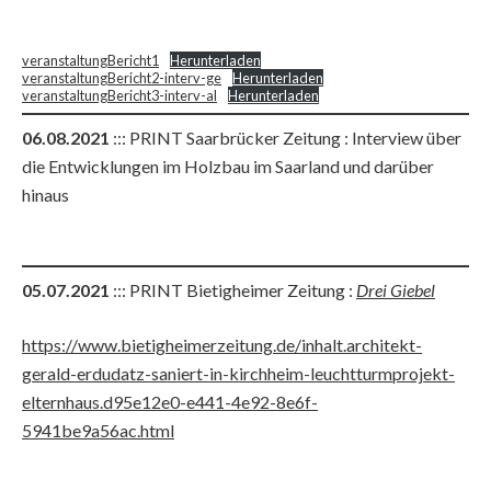
veranstaltungBericht1
Herunterladen
veranstaltungBericht2-interv-ge
Herunterladen
veranstaltungBericht3-interv-al
Herunterladen
06.08.2021
::: PRINT Saarbrücker Zeitung : Interview über
die Entwicklungen im Holzbau im Saarland und darüber
hinaus
05.07.2021
::: PRINT Bietigheimer Zeitung :
Drei Giebel
https://www.bietigheimerzeitung.de/inhalt.architekt-
gerald-erdudatz-saniert-in-kirchheim-leuchtturmprojekt-
elternhaus.d95e12e0-e441-4e92-8e6f-
5941be9a56ac.html