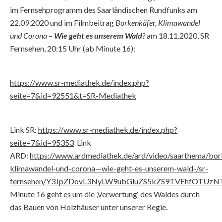
im Fernsehprogramm des Saarländischen Rundfunks am
22.09.2020 und im Filmbeitrag
Borkenkäfer, Klimawandel
und Corona –
Wie geht es unserem Wald
?
am 18.11.2020, SR
Fernsehen, 20:15 Uhr (ab Minute 16):
https://www.sr-mediathek.de/index.php?
seite=7&id=92551&t=SR-Mediathek
Link SR:
https://www.sr-mediathek.de/index.php?
seite=7&id=95353
Link
ARD:
https://www.ardmediathek.de/ard/video/saarthema/bor
klimawandel-und-corona—wie-geht-es-unserem-wald-/sr-
fernsehen/Y3JpZDovL3NyLW9ubGluZS5kZS9TVEhfOTUz
Minute 16 geht es um die ‚Verwertung‘ des Waldes durch
das Bauen von Holzhäuser unter unserer Regie.