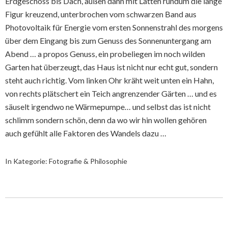
Erdgeschoss bis Dach, außen dann mit Latten rundum die lange
Figur kreuzend, unterbrochen vom schwarzen Band aus
Photovoltaik für Energie vom ersten Sonnenstrahl des morgens
über dem Eingang bis zum Genuss des Sonnenuntergang am
Abend … a propos Genuss, ein probeliegen im noch wilden
Garten hat überzeugt, das Haus ist nicht nur echt gut, sondern
steht auch richtig. Vom linken Ohr kräht weit unten ein Hahn,
von rechts plätschert ein Teich angrenzender Gärten … und es
säuselt irgendwo ne Wärmepumpe… und selbst das ist nicht
schlimm sondern schön, denn da wo wir hin wollen gehören
auch gefühlt alle Faktoren des Wandels dazu …
In Kategorie:
Fotografie & Philosophie