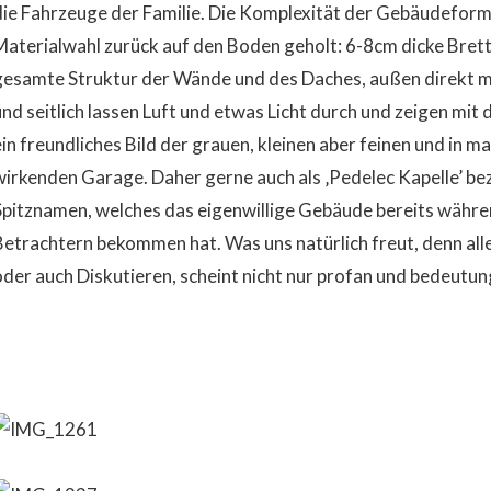
die Fahrzeuge der Familie. Die Komplexität der Gebäudeform 
Materialwahl zurück auf den Boden geholt: 6-8cm dicke Brett
gesamte Struktur der Wände und des Daches, außen direkt mit
und seitlich lassen Luft und etwas Licht durch und zeigen mi
ein freundliches Bild der grauen, kleinen aber feinen und in 
wirkenden Garage. Daher gerne auch als ‚Pedelec Kapelle’ bez
Spitznamen, welches das eigenwillige Gebäude bereits währe
Betrachtern bekommen hat. Was uns natürlich freut, denn al
oder auch Diskutieren, scheint nicht nur profan und bedeutun