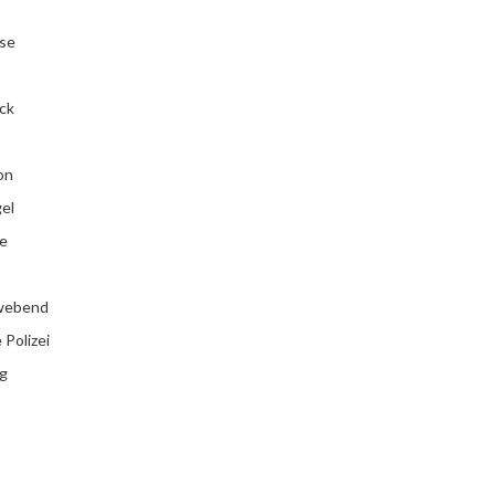
se
ck
on
el
e
webend
Polizei
g