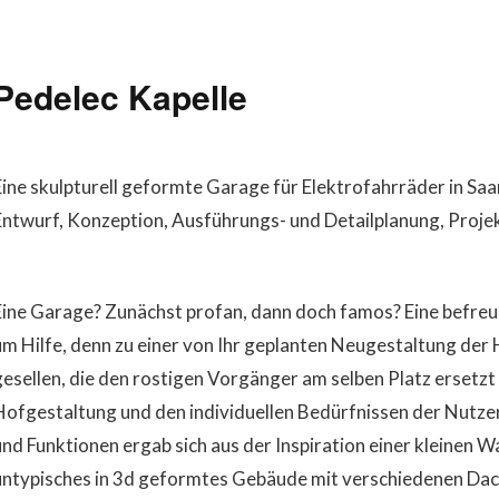
Pedelec Kapelle
Eine skulpturell geformte Garage für Elektrofahrräder in Sa
Entwurf, Konzeption, Ausführungs- und Detailplanung, Proje
Eine Garage? Zunächst profan, dann doch famos? Eine befreu
um Hilfe, denn zu einer von Ihr geplanten Neugestaltung der 
gesellen, die den rostigen Vorgänger am selben Platz ersetz
Hofgestaltung und den individuellen Bedürfnissen der Nutze
und Funktionen ergab sich aus der Inspiration einer kleinen
untypisches in 3d geformtes Gebäude mit verschiedenen Dac